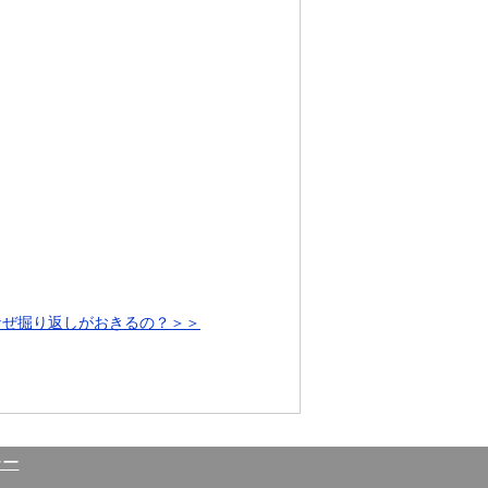
.なぜ掘り返しがおきるの？＞＞
シー